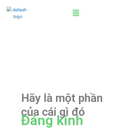
Skip
Menu
to
content
Hãy là một phần
của cái gì đó
Đáng kinh