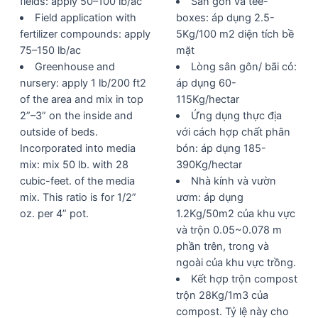
fields: apply 50–100 lb/ac
Sân gôn và tee-
Field application with
boxes: áp dụng 2.5-
fertilizer compounds: apply
5Kg/100 m2 diện tích bề
75–150 lb/ac
mặt
Greenhouse and
Lòng sân gôn/ bãi cỏ:
nursery: apply 1 lb/200 ft2
áp dụng 60-
of the area and mix in top
115Kg/hectar
2”–3” on the inside and
Ứng dụng thực địa
outside of beds.
với cách hợp chất phân
Incorporated into media
bón: áp dụng 185-
mix: mix 50 lb. with 28
390Kg/hectar
cubic-feet. of the media
Nhà kính và vườn
mix. This ratio is for 1/2”
ươm: áp dụng
oz. per 4” pot.
1.2Kg/50m2 của khu vực
và trộn 0.05~0.078 m
phần trên, trong và
ngoài của khu vực trồng.
Kết hợp trộn compost
trộn 28Kg/1m3 của
compost. Tỷ lệ này cho