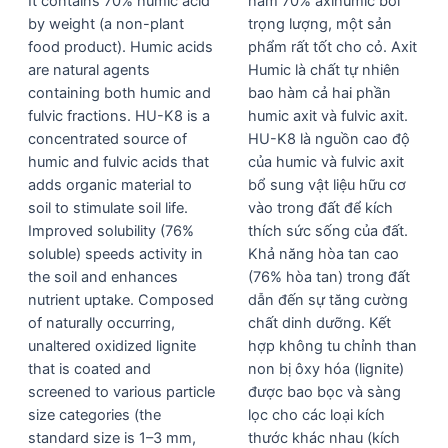
It contains 70% humic acid
hàm 70% axihumic bởi
by weight (a non-plant
trọng lượng, một sản
food product). Humic acids
phẩm rất tốt cho cỏ. Axit
are natural agents
Humic là chất tự nhiên
containing both humic and
bao hàm cả hai phần
fulvic fractions. HU-K8 is a
humic axit và fulvic axit.
concentrated source of
HU-K8 là nguồn cao độ
humic and fulvic acids that
của humic và fulvic axit
adds organic material to
bổ sung vật liệu hữu cơ
soil to stimulate soil life.
vào trong đất để kích
Improved solubility (76%
thích sức sống của đất.
soluble) speeds activity in
Khả năng hòa tan cao
the soil and enhances
(76% hòa tan) trong đất
nutrient uptake. Composed
dẫn đến sự tăng cường
of naturally occurring,
chất dinh dưỡng. Kết
unaltered oxidized lignite
hợp không tu chỉnh than
that is coated and
non bị ôxy hóa (lignite)
screened to various particle
được bao bọc và sàng
size categories (the
lọc cho các loại kích
standard size is 1–3 mm,
thước khác nhau (kích