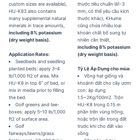
custom sizes are available),
thước tiêu chuẩn là1-3
HU-K83 also contains
mm, có thể yêu cầu kích
many supplemental natural
thước khác), KHume
minerals in trace amounts,
cũng chứa nhiều loại
including 8% potassium
khoán chất bổ sung tự
(dry weight basis).
nhiên cần thiết,
including 8% potassium
Application Rates:
(dry weight basis).
Seedbeds and seedling
planted beds: apply 3–4
Tỷ Lệ Áp Dụng cho mùa:
lb/1,000 ft2 of area. Mix
Vồng hạt giống và
HU-K8 in top 6” of bed, or
khoảnh đất cho cây ươm
mix in media prior to filling
con: áp dụng
the bed.
1.5~2Kg/100m2. Trộn
Golf greens and tee-
HU-K8 trong 0.15 m
boxes: apply 5–10 lb/1,000
phần trên vùng trồng,
ft2 of surface area.
hoặc trộn lẩn trong đất
Golf
trước khi cho đất vào
fairways/lawns/grass
vồng