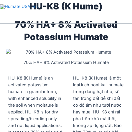
Skip
HU-K8 (K Hume)
to
content
70% HA+ 8% Activated
Potassium Humate
70% HA+ 8% Activated Potassium Humate
HU-K8 (K Hume) is an
HU-K8 (K Hume) là một
activated potassium
loại kích hoạt kali humate
humate in granular form,
trong dạng hạt nhỏ, sẽ
with enhanced solubility in
tan trong đất dễ khi đất
the soil when moisture is
có độ ẩm như tưới nước,
applied. HU-K8 is for dry
hay mưa. HU-K8 chỉ rải
spreading/blending only
pha trộn khô mà thôi,
and not liquid applications.
không áp dụng ướt. Bao